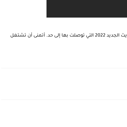
هذه هي أحسن إعدادات فري فاير Oppo A96 التحديث الجديد 2022 التي توصلت بها إلى حد. أتمنى أن تشتغل