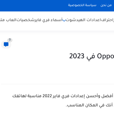
من نحن
سياسة الخصوصية
احتراف
اعدادات الهيدشوت
أسماء فري فاير
شخصيات
العاب متن
0
هل تلعب فري فاير بهاتف Oppo A96؟ وتبحث عن أفضل وأحسن إعدادات فري فاير 2022 مناسبة لهاتفك
أنك في المكان المناسب.