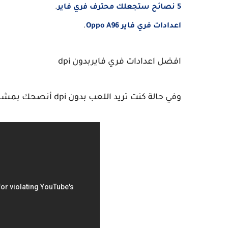
5 نصائح ستجعلك محترف فري فاير
.
اعدادات فري فاير Oppo A96
.
افضل اعدادات فري فايربدون dpi
وفي حالة كنت تريد اللعب بدون dpi أنصحك بمشاهدة الفيديو ، واللعب بإعدادات الهيدشوت الموجودة فيه.