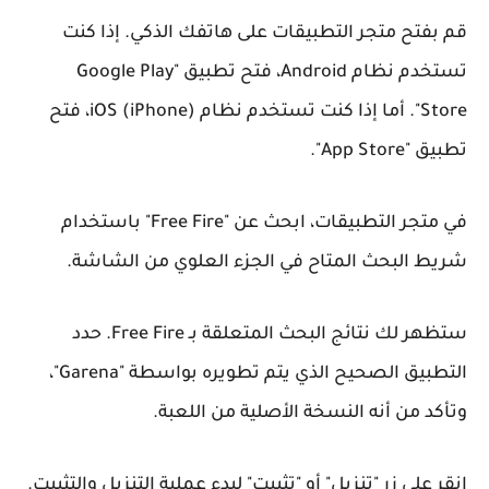
قم بفتح متجر التطبيقات على هاتفك الذكي. إذا كنت
تستخدم نظام Android، فتح تطبيق "Google Play
Store". أما إذا كنت تستخدم نظام iOS (iPhone)، فتح
تطبيق "App Store".
في متجر التطبيقات، ابحث عن "Free Fire" باستخدام
شريط البحث المتاح في الجزء العلوي من الشاشة.
ستظهر لك نتائج البحث المتعلقة بـ Free Fire. حدد
التطبيق الصحيح الذي يتم تطويره بواسطة "Garena"،
وتأكد من أنه النسخة الأصلية من اللعبة.
انقر على زر "تنزيل" أو "تثبيت" لبدء عملية التنزيل والتثبيت.