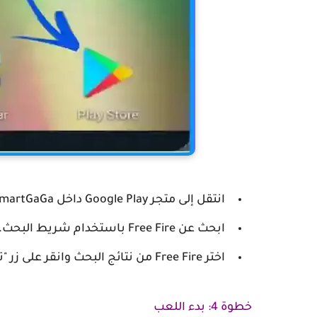
انتقل إلى متجر Google Play داخل SmartGaGa.
ابحث عن Free Fire باستخدام شريط البحث.
اختر Free Fire من نتائج البحث وانقر على زر "تثبيت" لبدء عملية التنزيل والتثبيت.
خطوة 4: بدء اللعب