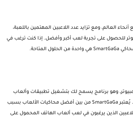
ي جميع أنحاء العالم، ومع تزايد عدد اللاعبين المهتمين باللعبة،
 في تجربة Free Fire على الكمبيوتر للحصول على تجربة لعب أكبر وأفضل. إذا كنت ترغب في
 المتاحة.
حاكي أندرويد للكمبيوتر، وهو برنامج يسمح لك بتشغيل تطبيقات وألعاب
الهواتف المحمولة على جهاز الكمبيوتر الخاص بك. يُعتبر SmartGaGa من بين أفضل محاكيات الألعاب بسبب
ن اللاعبين الذين يرغبون في لعب ألعاب الهاتف المحمول على