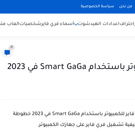
من نحن
سياسة الخصوصية
احتراف
اعدادات الهيدشوت
أسماء فري فاير
شخصيات
العاب متن
0
Smart GaGa في 2023
في هذا المقال سأخبرك أفضل طريقة تنزيل فري فاير للكمبيوتر باستخدام Smart GaGa في 2023 خطوطة
يفية تشغيل فري فاير على جهازك الكمبيوتر.