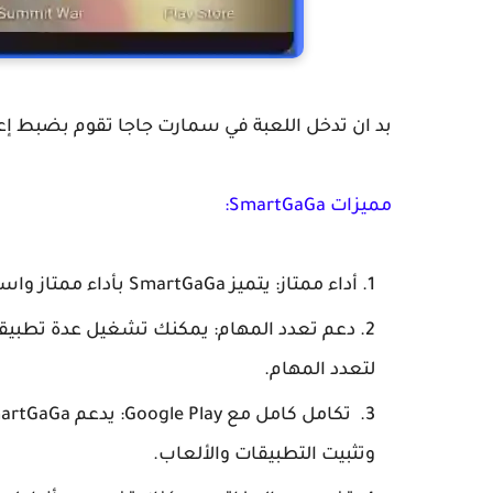
بد ان تدخل اللعبة في سمارت جاجا تقوم بضبط إعد
مميزات SmartGaGa:
أداء ممتاز: يتميز SmartGaGa بأداء ممتاز واستقرار عالٍ، مما يوفر تجربة لعب سلسة وخالية من التأخير.
لتعدد المهام.
وتثبيت التطبيقات والألعاب.