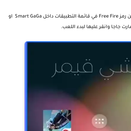
بمجرد الانتهاء من عملية التنزيل والتثبيت، ابحث عن رمز Free Fire في قائمة التطبيقات داخل Smart GaGa او
 جاجا وانقر عليها لبدء اللعب.