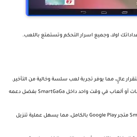
اداتك اولا، وجميع اسرار التحكم وتستمتع باللعب.
دعم تعدد المهام: يمكنك تشغيل عدة تطبيقات أو ألعاب في وقت واحد داخل SmartGaGa بفضل دعمه
تكامل كامل مع Google Play: يدعم SmartGaGa متجر Google Play بالكامل، مما يسهل عملية تنزيل