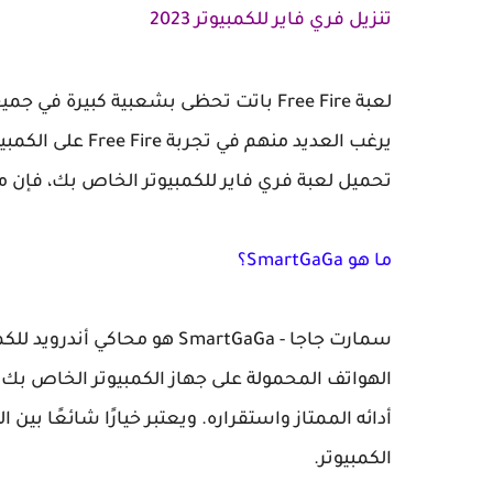
تنزيل فري فاير للكمبيوتر 2023
لعبة Free Fire باتت تحظى بشعبية كبيرة ف
يرغب العديد منهم
تحميل لعبة فري فاير للكمبيوتر الخاص بك، فإن محاكي SmartGaGa هي واحدة من الحلول
ما هو SmartGaGa؟
سمارت جاجا - SmartGaGa هو م
أدائه الممتاز واستقراره. ويعتبر خيارًا شائعًا بي
الكمبيوتر.