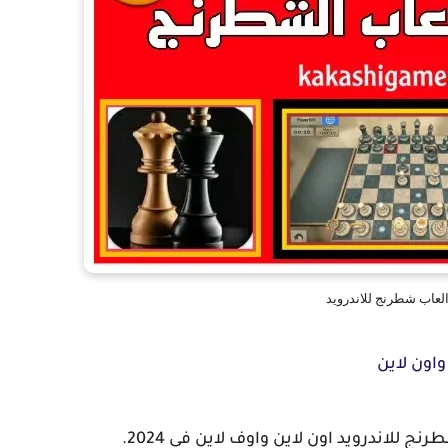
لعاب شطرنج للاندرويد