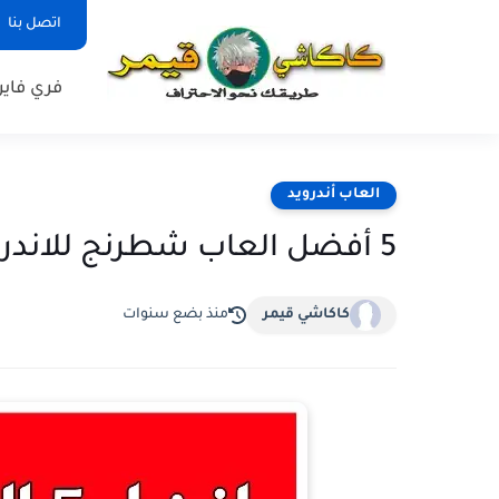
اتصل بنا
فري فاير
العاب أندرويد
5 أفضل العاب شطرنج للاندرويد اون لاين واوف لاين 2024
كاكاشي قيمر
منذ بضع سنوات