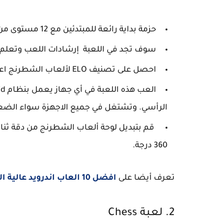
حزمة بداية رائعة للمبتدئين مع 12 مستوى من صعوبة اللعب ليصبحوا مستعدين للتطور.
سوف تجد في اللعبة إرشادات اللعب وتعلم
احصل على تصنيف ELO لألعاب الشطرنج اعتمادًا على معدل فوزك ضد خصم الكمبيوتر المحترف.
الرأسي. وتشتغل في جميع الاجهزة سواء الضعيف
قم بتبديل لوحة ألعاب الشطرنج من دقة ثنائية 
360 درجة.
تعرف أيضا على
افضل 10 العاب اندرويد عالية الجودة
2. لعبة Chess