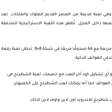
هي لعبة قديمة من العصر القديم للملوك والملكات. تعد
ها داخل المنزل. تُظهر هذه اللعبة الاستراتيجية المتدفقة
وقد كان قديما يتم لعب لعبة شطرنج, على لوحة مربعة مع 64 صندوقًا مربعًا في شبكة 8×8. تحظى لعبة رقعة
دمي الهواتف الذكية.
أي تشكيل كود آخر للعب مع خصمك. لعبة الشطرنج هي
لهواتف كما أنه يمكنك لعب الشطرنج على الكمبيوتر.