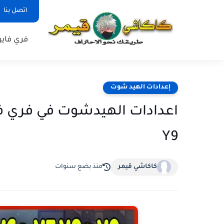
اتصل بنا
فري فاير
إعدادات الهيد شوت
Y9
كاكاشي قيمر
منذ بضع سنوات