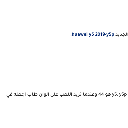
لجديد
huawei y5 2019-y5p
.
أفضل مقياس لزر الضرب مناسب لكل من هواوي y5, y5p هو 44 وعندما تريد اللعب على الوان طاب اجعله في