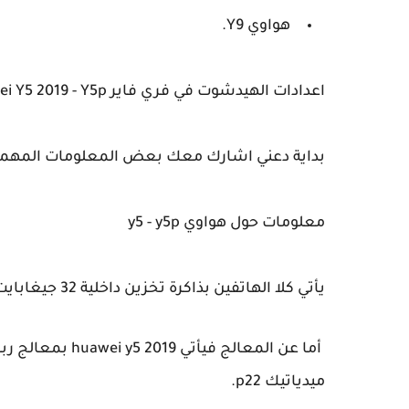
هواوي Y9.
اعدادات الهيدشوت في فري فاير Huawei Y5 2019 - Y5p
بداية دعني اشارك معك بعض المعلومات المهمة حول كل 
معلومات حول هواوي y5 - y5p
يأتي كلا الهاتفين بذاكرة تخزين داخلية 32 جيغابايت مع 2 جيغا في مساحة الرام أو الذاكرة العشوائية.
أما عن المعالج فيأتي huawei y5 2019 بمعالج رباعي النواة ميدياتيك a22.
ميدياتيك p22.