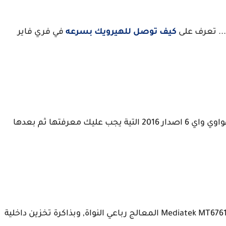
كيف توصل للهيرويك بسرعه
في فري فاير
دعني في البداية اخبرك ببعض مواصفات هاتفك هواوي واي 6 اصدار 2016 التية يجب عليك معرفتها ثم بعدها
يأتي هاتف هواوي y6 2019 بمعالج Mediatek MT6761 Helio A22 المعالج رباعي النواة, وبذاكرة تخزين داخلية