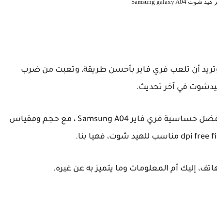
Samsung galaxy A0
 كنت تمتلك هاتف سامسونج جلاكسي اي 04 وتريد أن تلعب فري فاير بأحسن طريقة، وتعبت من ضرب
هيدشوت في آخر تحديث.
فهذه الاعدادات هي المناسبة لك فهي عبارة عن افضل حساسية فري فاير Samsung A04 ، مع حجم ومقياس
تف، إليك أم المعلومات وما يتميز به عن غيره.