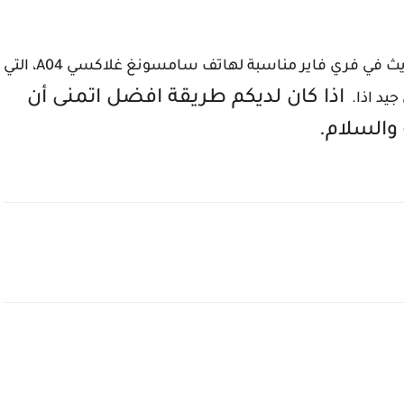
كانت هذه افضل اعدادات الهيدشوت بعد اخر تحديث في فري فاير مناسبة لهاتف سامسونغ غلاكسي A04، التي
اذا كان لديكم طريقة افضل اتمنى أن
يد ا
ذا.
والسلام.