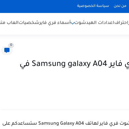
من نحن
سياسة الخصوصية
احتراف
اعدادات الهيدشوت
أسماء فري فاير
شخصيات
العاب متن
0
أفضل اعدادات هيد شوت فري فاير Samsung galaxy A04 في
سنشرح لكم في هذا المقال افضل اعدادات هيد شوت فري فاير لهاتف Samsung Galaxy A04 ستساعدكم على