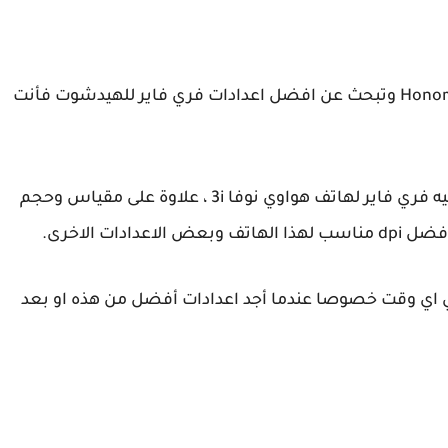
إذا كنت تلعب لعبة قارينا فري فاير بهاتف Honor 50 lite وتبحث عن افضل اعدادات فري فاير للهيدشوت فأنت
بحيث في هذه الإعدادات سأعطيك أفضل حساسيه فري فاير لهاتف هواوي نوفا 3i ، علاوة على مقياس وحجم
دات الاخرى.
في اي وقت خصوصا عندما أجد اعدادات أفضل من هذه او بعد