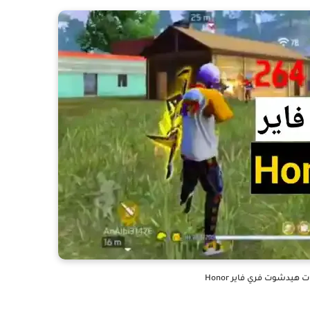
هيدشوت فري فاير Honor