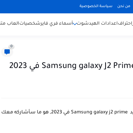
من نحن
سياسة الخصوصية
احتراف
اعدادات الهيدشوت
أسماء فري فاير
شخصيات
العاب متن
0
أفضل اعدادات فري فاير هيد شوت التحديث الجديد Samsung galaxy j2 prime في 2023, هو ما سأشاركه معك