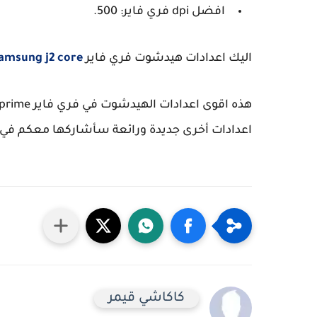
افضل dpi فري فاير: 500.
اليك اعدادات هيدشوت فري فاير
amsung j2 core
اعدادات أخرى جديدة ورائعة سأشاركها معكم في هذ
كاكاشي قيمر