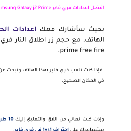
افضل اعدادات فري فاير Samsung Galaxy j2 Prime
بحيث سأشارك معك
اعدادات ال
prime free fire.
في المكان الصحيح.
وإذت كنت تعاني من اللاق والتعليق إليك
10 طرق للتخلص من اللاق والتقطيع فري فاير
ستساعدك على
احتراف 1vs1 في فري فاير
.