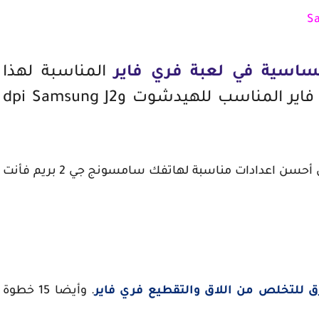
حساسية في لعبة فري فاير
المناسبة لهذا
الهاتف, مع حجم زر اطلاق النار فري فاير المناسب للهيدشوت وdpi Samsung J2
فإذا كنت تلعب فري فاير بهذا الهاتف وتبحث عن أحسن اعدادات مناسبة لهاتفك سامسونج جي 2 بريم فأنت
. وأيضا 15 خطوة