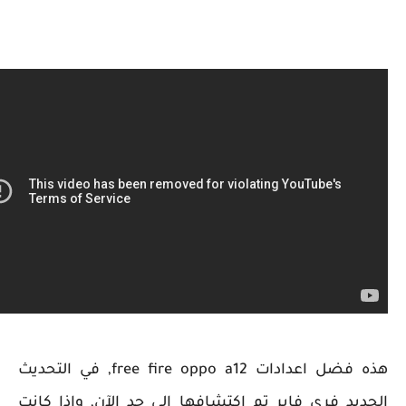
هذه فضل اعدادات free fire oppo a12, في التحديث
يد فري فاير تم اكتشافها إلى حد الآن, وإذا كانت