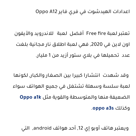
ات الهيدشوت في فري فاير Oppo A12
تعتبر لعبة Free fire أفضل لعبة للاندرويد والأيفون
اون لاين في 2020, فهي لعبة اطلاق نار مجانية بلغت
ميلها في بلاي ستور أزيد من 1 مليار.
هدت انتشارا كبيرا بين الصغار والكبار, لكونها
 سلسة وسهلة تشتغل في جميع الهواتف سواء
يفة منها والمتوسطة والقوية مثل
Oppo a1k
ك
oppo a3s
.
ويعتبر هاتف أوبو إي 12, أحد هواتف android, التي