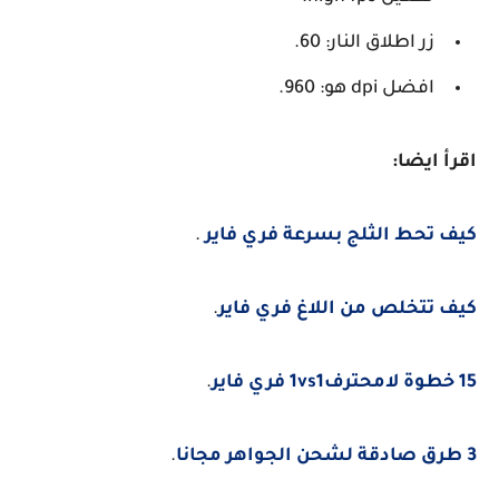
زر اطلاق النار: 60.
افضل dpi هو: 960.
ايضا:
تحط الثلج بسرعة فري فاير
.
تتخلص من اللاغ فري فاير
.
.
.