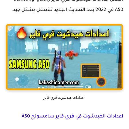
اعدادات هيدشوت فري فاير
دات الهيدشوت في فري فاير سامسونج A50