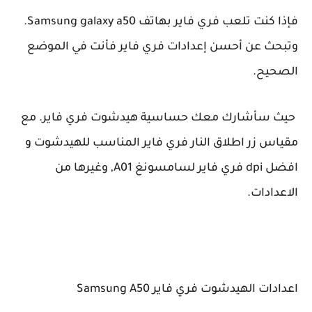
فإذا كنت تلعب فري فاير بهاتف Samsung galaxy a50.
ث عن أحسن إعدادات فري فاير فأنت في الموضع
يح.
سأشارك معك حساسية هيدشوت فري فاير. مع
س زر اطلاق النار فري فاير المناسب للهيدشوت و
افضل dpi فري فاير لسامسونغ A01, وغيرها من
ادات.
ت الهيدشوت فري فاير Samsung A50