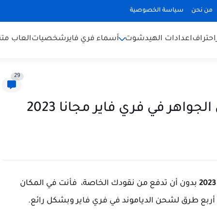
من نحن
سياسة الخصوصية
احتراف
اعدادات الهيدشوت
أسماء فري فاير
شخصيات
العاب متن
29
بدون أن تدفع من نقودك الخاصة، فأنت في المكان
ربع طرق لشحن الدياموند في فري فاير وبشكل رائع
.