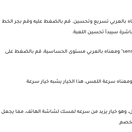
ول خيار مكتوب ‘ليه " Optmize" ومعناه بالعربي تسريع وتحسين. قم بالضغط عليه وقم بجر الخط
انزل للاسفل ستجد خيار مكتوب عليه "sensitivity level" ومعناه بالعربي مستوى الحساسية، قم بالضغط على
 ذلك ستجد خيار مكتوب عليه " Touch Speed" ومعناه سرعة اللمس، هذا الخيار يشبه خيار سرعة
ل، وهو خيار يزيد من سرعه لمسك لشاشة الهاتف، مما يجعل
لخصم.