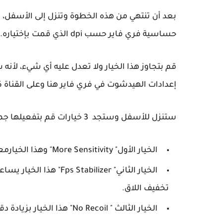
حساسية فري فاير حسب dpi الذي قمت بإختياره.
قم بتجاوز هذا الخيار ولا تعدل عليه أي شيء، لأ
إعدادات الهيدشوت في فري فاير هنا وعلى القناة 
ستنزل للأسفل وستجد 3 خيارات قم بتفعيلها جميعا وهي كالتاليك
الخيار الأول" More Sensitivity" وهذا الخيارمعناه المزيد من حساسية الهاتف.
تخفيف اللاق.
الخيار الثالث " No Recoil" هذا الخيار بزيادة دقة الأسلحة فري فاير وقوتها أثناء التصويب.