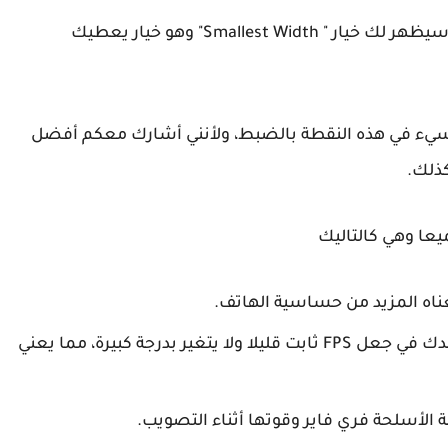
بعد أن تنتهي من هذه الخطوة وتنزل إلى الأسفل، سيظهر لك خيار " Smallest Width" وهو خيار يعطيك
نه سيء في هذه النقطة بالضبط، ولأنني أشارك معكم أفضل
كذلك.
الخيار الثاني" Fps Stabilizer" هذا الخيار يساعدك في جعل FPS ثابت قليلا ولا يتغير بدرجة كبيرة، مما يعني