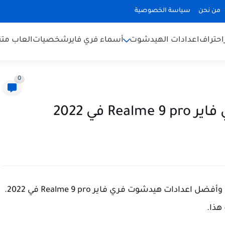
من نحن
سياسة الخصوصية
احتراف
اعدادات الهيدشوت
أسماء فري فاير
شخصيات
العاب متن
0
في 2022
في موضوع اليوم سوف اشارك مع الجميع احسن وأفضل اعدادات هيدشوت فري فاير Realme 9 pro في 2022.
هذا.