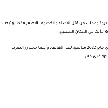
هل تلعب لعبة فري فاير بإستخدام هاتف ريلمي 9 برو؟ ومملت من قتل الاعداء والخصوم بالاصفر فقط. وتبحث
حيث سوف أعطيك أفضل حساسية هيدشوت فري فاير 2022 مناسبة لهذا الهاتف. وأيضا حجم زر الضرب