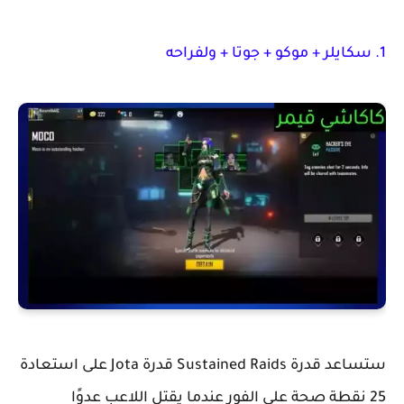
1. سكايلر + موكو + جوتا + ولفراحه
ستساعد قدرة Sustained Raids قدرة Jota على استعادة
25 نقطة صحة على الفور عندما يقتل اللاعب عدوًا