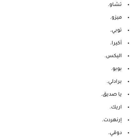
تشاو.
ميزو.
توبي.
أكيرا.
اليكس.
بوبو.
برادلي.
يا صديق.
اريك.
إرنهردت.
دوقي.