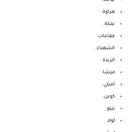
بيانكا.
هراوة.
علكة.
فقاعات.
الشهباء.
الزبدة.
ميشا.
أميلي.
كوين.
تيتو.
لولا.