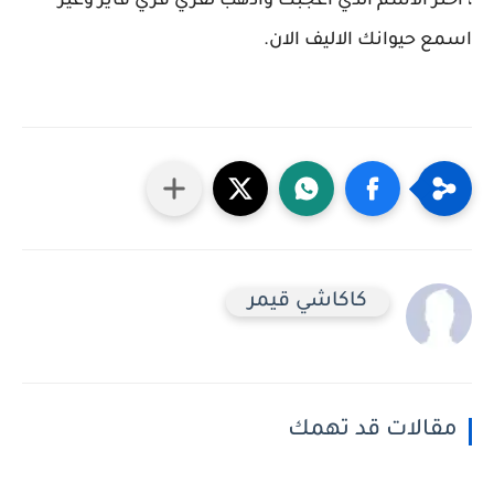
، اختر الاسم الذي أعجبك واذهب لفري فري فاير وغير
اسمع حيوانك الاليف الان.
كاكاشي قيمر
مقالات قد تهمك