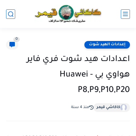
0
إعدادات الهيد شوت
اعدادات هيد شوت فري فاير
هواوي بي - Huawei
P8,P9,P10,P20
كاكاشي قيمر
منذ 4 سنة